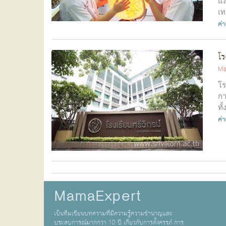
แล
เท
ค่
โร
Ma
โร
กา
ทั
ค่
MamaExpert
เป็นทีมเขียนบทความที่มีความรู้ความชำนาญและ
ประสบการณ์มากกว่า 10 ปี เกี่ยวกับการตั้งครรภ์ การ