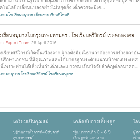
ะสามารถเรียนรู้ได้อย่างลุ่มลึก การที่เด็กจะเติบโตไปสู่ยุคที่ข้อมูล ข่าว
คโนโลยีเปลี่ยนแปลงอย่างไม่หยุดยั้ง เด็กควรจะมีเค...
าเทอมโรงเรียนอนุบาล
เด็กฉลาด
เรียนที่ไหนดี
งเรียนอนุบาลในกรุงเทพมหานคร : โรงเรียนศรีวิกรม์ เขตคลองเตย
maExpert Team
26 April 2016
งเรียนศรีวิกรม์เกิดขึ้นเนื่องจาก ผู้ก่อตั้งมีปณิธานว่าต้องการสร้างสถาบัน
รศึกษาเอกชน ที่มีคุณภาพและได้มาตรฐานระดับแนวหน้าของประเทศ
้งนี้เพราะท่านได้เล็งเห็นว่าเด็กและเยาวชน เป็นปัจจัยสำคัญต่ออนาคต...
าเทอมอนุบาล
โรงเรียนศรีวิกรม์
โรงเรียนอนุบาล
เตรียมเป็นคุณแม่
เคล็ดลับการเลี้ยงลูก
ไลฟ
ปฏิทินการตั้งครรภ์40สัปดาห์
พัฒนาการเด็ก 0 - 6 ปี
ผู้
สุขภาพครรภ์
เลี้ยงลูกวัยแบบเบาะ
เซ็ก