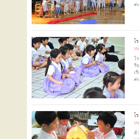
ค่
โร
Ma
โร
รี
เร
ค่
โร
Ma
ด้