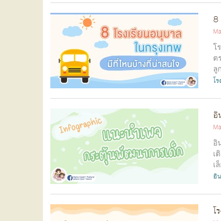
8 
Ma
โร
ตร
ลู
โร
อิ
Ma
อิ
เต
เล
อิ
โร