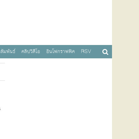
สัมพันธ์
คลิปวิดีโอ
อินโฟกราฟฟิค
RSV
น