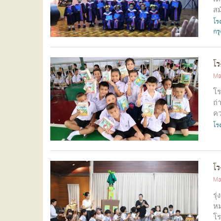
สม
โรง
กร
โร
Ma
โร
ถ่
คว
โร
โร
Ma
รุ
หม
โร