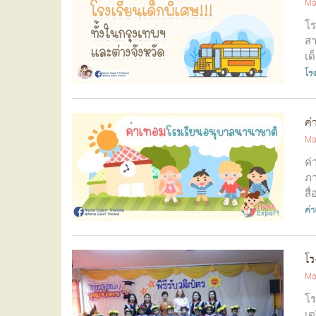
Ma
โร
สา
เด
โรง
ค่
Ma
ค่
ภา
สื
ค่
โร
Ma
โร
เต