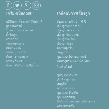
เตรียมเป็นคุณแม่
เคล็ดลับการเลี้ยงลูก
ปฏิทินการตั้งครรภ์40สัปดาห์
พัฒนาการเด็ก 0 - 6 ปี
สุขภาพครรภ์
เลี้ยงลูกวัยแบบเบาะ
โภชนาการแม่ตั้งครรภ์
เลี้ยงลูกวัยเตาะเเตะ
ตั้งชื่อลูก
เลี้ยงลูกวัยอนุบาล
การคลอด
เลี้ยงลูกวัยเรียน
หลังคลอดบุตร
เลี้ยงลูกวัยรุ่น
คลินิคนมแม่
สุขภาพลูกรัก
นมผง / นมผสม
เมนูลูกรัก
ค้นหาโรงพยาบาล
คุณแม่แชร์ประสบการณ์
การคุมกำเนิด
ค้นหากุมารแพทย์เมืองไทย
ค้นหาสูตินรีแพทย์เมืองไทย
ไลฟ์สไตล์
ผู้หญิง/ความงาม
เซ็กส์ / สุขภาพ
เมนูเด็ด
ทริปครอบครัว
คุณแม่แชร์ไอเดีย
คุณแม่แชร์เมนู
สิทธิประโยชน์สำหรับเด็ก เยาวชน
และครอบครัว