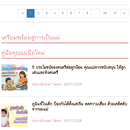
«
1
2
3
4
5
6
7
8
...
36
37
»
เตรียมพร้อมสู่การเป็นแม่
คู่มือคุณแม่มือใหม่
5 ประโยชน์ของดนตรีต่อลูกน้อย คุณแม่ควรสนับสนุน ให้ลูก
เล่นและฟังดนตรี
MamaExpert Team
28/07/2026
ภูมิแพ้ในเด็ก ป้องกันได้ตั้งแต่เริ่ม ลดความเสี่ยง ด้วยเคล็ดลับ
จากนมแม่
MamaExpert Team
15/07/2026