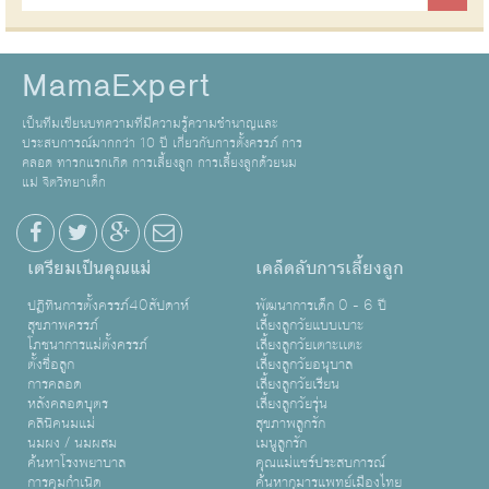
MamaExpert
เป็นทีมเขียนบทความที่มีความรู้ความชำนาญและ
ประสบการณ์มากกว่า 10 ปี เกี่ยวกับการตั้งครรภ์ การ
คลอด ทารกแรกเกิด การเลี้ยงลูก การเลี้ยงลูกด้วยนม
แม่ จิตวิทยาเด็ก
เตรียมเป็นคุณแม่
เคล็ดลับการเลี้ยงลูก
ปฏิทินการตั้งครรภ์40สัปดาห์
พัฒนาการเด็ก 0 - 6 ปี
สุขภาพครรภ์
เลี้ยงลูกวัยแบบเบาะ
โภชนาการแม่ตั้งครรภ์
เลี้ยงลูกวัยเตาะเเตะ
ตั้งชื่อลูก
เลี้ยงลูกวัยอนุบาล
การคลอด
เลี้ยงลูกวัยเรียน
หลังคลอดบุตร
เลี้ยงลูกวัยรุ่น
คลินิคนมแม่
สุขภาพลูกรัก
นมผง / นมผสม
เมนูลูกรัก
ค้นหาโรงพยาบาล
คุณแม่แชร์ประสบการณ์
การคุมกำเนิด
ค้นหากุมารแพทย์เมืองไทย