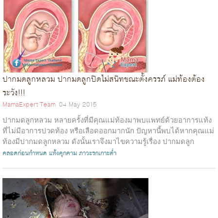
ปากมดลูกหลวม ปากมดลูกปิดไม่สนิทขณะตั้งครรภ์ แม่ท้องต้อง
ระวัง!!!
MamaExpert Team
04 May 2015
ปากมดลูกหลวม หลายครั้งที่มีคุณแม่ท้องมาพบแพทย์ด้วยอาการแท้ง
ที่ไม่มีอาการปวดท้อง หรือเลือดออกมากนัก ปัญหานี้พบได้หากคุณแม่
ท้องมีปากมดลูกหลวม ดังนั้นเราจึงมาไขความรู้เรื่อง ปากมดลูก
หลวม ปากม...
คลอดก่อนกำหนด
แท้งคุกคาม
ภาวะรกเกาะต่ำ