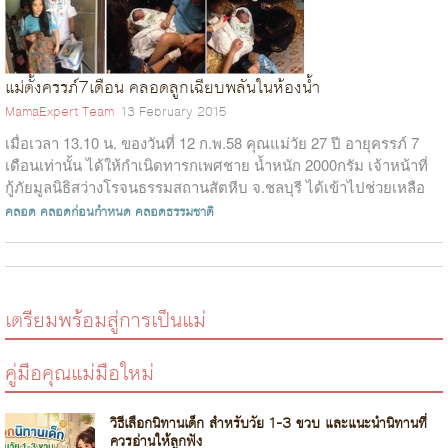
แม่ตั้งครรภ์7เดือน คลอดลูกเฉียบพลันในห้องน้ำ
MamaExpert Team
13 February 2015
เมื่อเวลา 13.10 น. ของวันที่ 12 ก.พ.58 คุณแม่วัย 27 ปี อายุครรภ์ 7
เดือนเท่านั้น ได้ให้กำเนิดทารกเพศชาย น้ำหนัก 2000กรัม เจ้าหน้าที่
กู้ภัยมูลนิธิสว่างโรจนธรรมสถานสัตหีบ จ.ชลบุรี ได้เข้าไปช่วยเหลือ
พ...
คลอด
คลอดก่อนกำหนด
คลอดธรรมชาติ
เตรียมพร้อมสู่การเป็นแม่
คู่มือคุณแม่มือใหม่
วิธีเลือกนิทานเด็ก สำหรับวัย 1-3 ขวบ และแนะนำนิทานที่
ควรอ่านให้ลูกฟัง