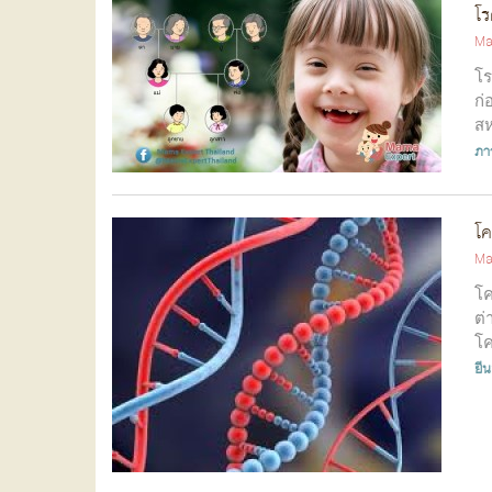
โร
Ma
โร
ก่
สห
ภา
โ
Ma
โค
ต่
โค
จำ
ยีน