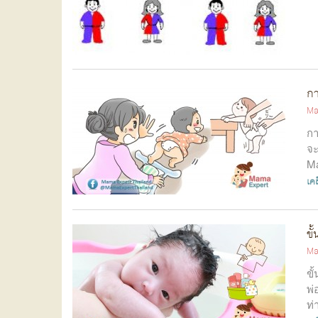
กา
Ma
กา
จะ
Ma
เคล
ขั
Ma
ขั
พ่
ท่