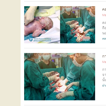
คล
Ma
ค
ถื
นอ
คุ
คล
กา
Ma
กา
จา
นั
ผ่า
ผ่