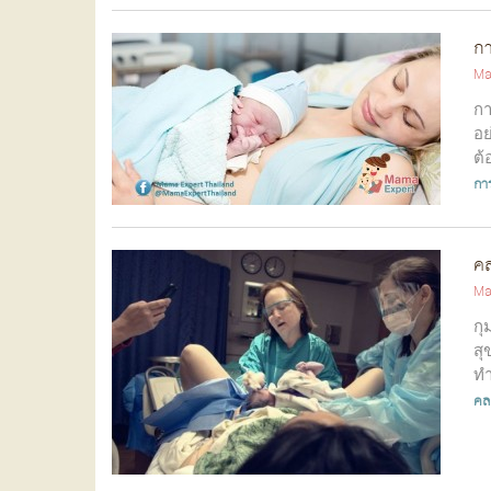
กา
Ma
กา
อย
ต้
กา
คล
Ma
กุ
สุ
ทำ
คล