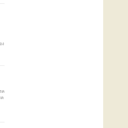
ของ
โรค
รค