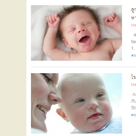
ลู
ห
Ma
สา
fa
1.
คว
โร
Ma
กล
กั
ปั
คว