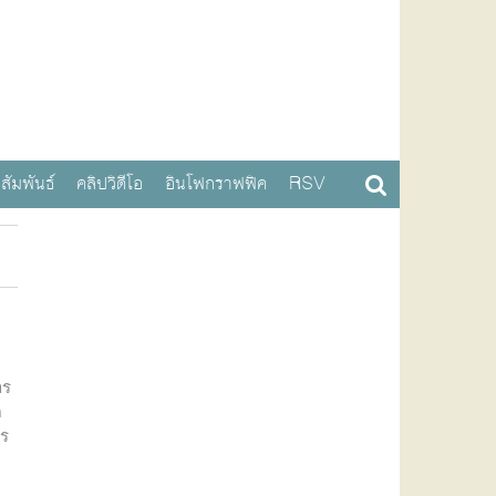
สัมพันธ์
คลิปวิดีโอ
อินโฟกราฟฟิค
RSV
าร
ด
าร