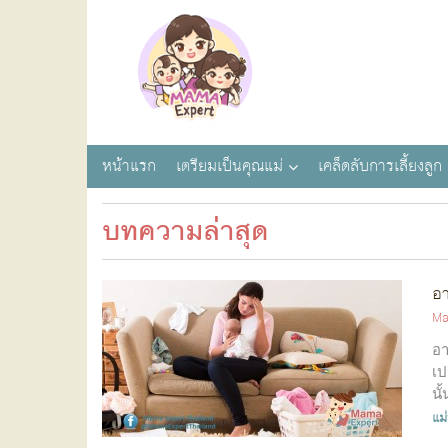
หน้าแรก
เตรียมเป็นคุณแม่
เคล็ดลับการเลี้ยงลูก
บทความล่าสุด
อา
Ma
อา
เป
นั
ที.
แม