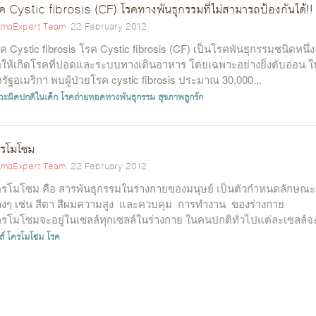
ค Cystic fibrosis (CF) โรคทางพันธุกรรมที่ไม่สามารถป้องกันได้!!
maExpert Team
22 February 2012
ค Cystic fibrosis โรค Cystic fibrosis (CF) เป็นโรคพันธุกรรมชนิดหนึ่ง
อให้เกิดโรคที่ปอดและระบบทางเดินอาหาร โดยเฉพาะอย่างยิ่งตับอ่อน ใ
รัฐอเมริกา พบผู้ป่วยโรค cystic fibrosis ประมาณ 30,000...
วะผิดปกติในเด็ก
โรคถ่ายทอดทางพันธุกรรม
สุขภาพลูกรัก
ครโมโซม
maExpert Team
22 February 2012
รโมโซม คือ สารพันธุกรรมในร่างกายของมนุษย์ เป็นตัวกำหนดลักษณะ
างๆ เช่น สีตา สีผมความสูง และควบคุม การทำงาน ของร่างกาย
รโมโซมจะอยู่ในเซลล์ทุกเซลล์ในร่างกาย ในคนปกติทั่วไปแต่ละเซลล์จะ
นวนโครโม...
ส์
โครโมโซม
โรค