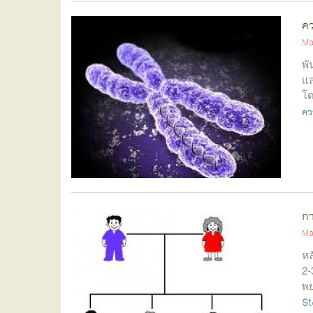
คว
Ma
พั
แล
โด
คว
กา
Ma
หล
2-
พย
St