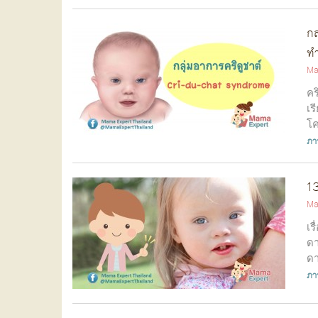
กล
ทำ
Ma
คร
เร
โค
ภา
13
Ma
เร
ดา
ดา
ภา