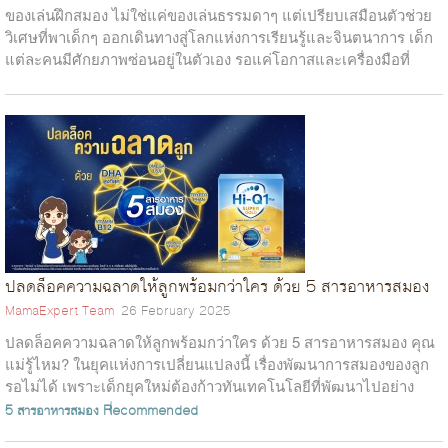
ของเล่นฝึกสมอง ไม่ใช่แค่ของเล่นธรรมดาๆ แต่เปรียบเสมือนตัวช่วย
วิเศษที่พาเด็กๆ ออกเดินทางสู่โลกแห่งการเรียนรู้และจินตนาการ เด็ก
แต่ละคนมีศักยภาพซ่อนอยู่ในตัวเอง รอแค่โอกาสและเครื่องมือที่
เหมาะสมมาช่วยก...
ปลดล็อคความฉลาดให้ลูกพร้อมกว่าใคร ด้วย 5 สารอาหารสมอง
MamaExpert Team
26 February 2025
ปลดล็อคความฉลาดให้ลูกพร้อมกว่าใคร ด้วย 5 สารอาหารสมอง คุณ
แม่รู้ไหม? ในยุคแห่งการเปลี่ยนแปลงนี้ เรื่องพัฒนาการสมองของลูก
รอไม่ได้ เพราะเด็กยุคใหม่ต้องก้าวทันเทคโนโลยีที่พัฒนาไปอย่าง
รวดเร็ว จึงควรมี...
5 สารอาหารสมอง
Recommended