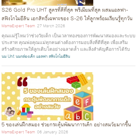
S26 Gold Pro UHT สูตรที่ดีที่สุด พรีเมียมที่สุด ผสมแอลฟา-
สฟิงโกไมอีลิน เอกสิทธิ์เฉพาะของ S-26 ให้ลูกพร้อมเรียนรู้ทุกวัน
MamaExpert Team
27 March 2026
คุณแม่รู้ไหมว่าช่วงวัยเด็ก เป็นเวลาทองของการพัฒนาสมองและระบบ
ประสาท คุณพ่อคุณแม่ทุกคนต่างต้องการมอบสิ่งที่ดีที่สุด เพื่อเสริม
สร้างศักยภาพให้ลูกเติบโตอย่างฉลาดล้ำ และสิ่งสำคัญคือการได้รับ
สารอาหารที่ดี...
นม Uht
นมกล่องเด็ก
แอลฟา สฟิงโกไมอีลิน
5 ของเล่นฝึกสมอง ช่วยกระตุ้นพัฒนาการเด็ก อย่างสมวัยมากขึ้น
MamaExpert Team
06 January 2026