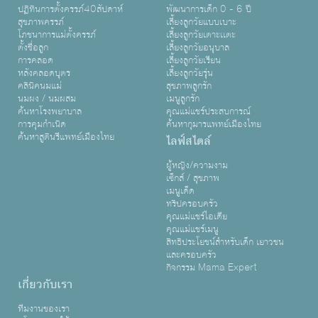
ปฏิทินการตั้งครรภ์40สัปดาห์
พัฒนาการเด็ก 0 - 6 ปี
สุขภาพครรภ์
เลี้ยงลูกวัยแบบเบาะ
โภชนาการแม่ตั้งครรภ์
เลี้ยงลูกวัยเตาะเเตะ
ตั้งชื่อลูก
เลี้ยงลูกวัยอนุบาล
การคลอด
เลี้ยงลูกวัยเรียน
หลังคลอดบุตร
เลี้ยงลูกวัยรุ่น
คลินิคนมแม่
สุขภาพลูกรัก
นมผง / นมผสม
เมนูลูกรัก
ค้นหาโรงพยาบาล
คุณแม่แชร์ประสบการณ์
การคุมกำเนิด
ค้นหากุมารแพทย์เมืองไทย
ค้นหาสูตินรีแพทย์เมืองไทย
ไลฟ์สไตล์
ผู้หญิง/ความงาม
เซ็กส์ / สุขภาพ
เมนูเด็ด
ทริปครอบครัว
คุณแม่แชร์ไอเดีย
คุณแม่แชร์เมนู
สิทธิประโยชน์สำหรับเด็ก เยาวชน
และครอบครัว
กิจกรรม Mama Expert
เกี่ยวกับเรา
ทีมงานของเรา