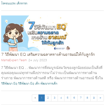
โรคขนแปรง
เด็กทารก
7 วิธีพัฒนา EQ เสริมความฉลาดทางด้านอารมณ์ให้กับลูกรัก
MamaExpert Team
24 July 2023
7 วิธีพัฒนา EQ . . พัฒนาการที่สมบูรณ์สมวัยของลูกน้อยย่อมเป็นสิ่งที่
คุณพ่อคุณแม่ทุกท่านพึงปรารถนาไม่ว่าจะเป็นพัฒนาการทางด้าน
ร่างกาย พัฒนาการทางด้านสติ หรือ พัฒนาการทางด้านอารมณ์ ซึ่งใน
ส่วนของพัฒนา...
วิธีพัฒนา Eq
วิธีพัฒนา Eq เด็ก
พัฒนาการเด็ก
«
1
2
3
4
5
6
7
8
9
»