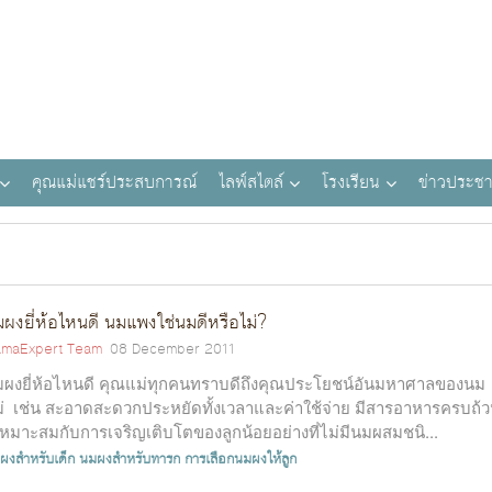
คุณแม่แชร์ประสบการณ์
ไลฟ์สไตล์
โรงเรียน
ข่าวประชา
ผงยี่ห้อไหนดี นมแพงใช่นมดีหรือไม่?
maExpert Team
08 December 2011
ผงยี่ห้อไหนดี คุณแม่ทุกคนทราบดีถึงคุณประโยชน์อันมหาศาลของนม
่ เช่น สะอาดสะดวกประหยัดทั้งเวลาและค่าใช้จ่าย มีสารอาหารครบถ้
่เหมาะสมกับการเจริญเติบโตของลูกน้อยอย่างที่ไม่มีนมผสมชนิ...
ผงสำหรับเด็ก
นมผงสำหรับทารก
การเลือกนมผงให้ลูก