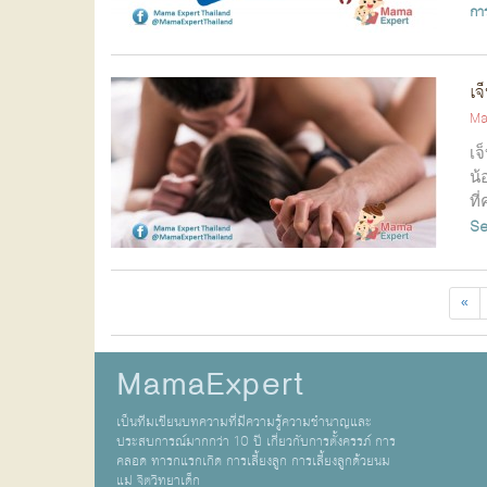
กา
เจ
Ma
เจ
น้
ที
Se
«
MamaExpert
เป็นทีมเขียนบทความที่มีความรู้ความชำนาญและ
ประสบการณ์มากกว่า 10 ปี เกี่ยวกับการตั้งครรภ์ การ
คลอด ทารกแรกเกิด การเลี้ยงลูก การเลี้ยงลูกด้วยนม
แม่ จิตวิทยาเด็ก