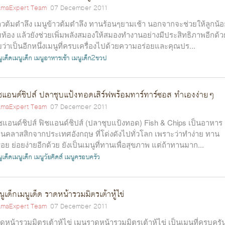
maExpert Team
07 December 2011
าวต้มตำลึง เมนูข้าวต้มตำลึง ทานร้อนๆยามเช้า นอกจากจะช่วยให้ลูกน้
่มท้อง แล้วยังช่วยเพิ่มพลังสมองให้สมองทำงานอย่างมีประสิทธิภาพอีกด้ว
บว่าเป็นอีกหนึ่งเมนูที่ครบเครื่องไปด้วยความอร่อยและคุณปร...
ูเด็ดเมนูเด็ก
เมนูอาหารเช้า
เมนูเด็ก2ขวป
ชแอนด์ชิปส์ ปลาชุบแป้งทอดเสิร์ฟพร้อมทาร์ทาร์ซอส ทำเองง่ายๆ
maExpert Team
07 December 2011
ชแอนด์ชิปส์ ฟิชแอนด์ชิปส์ (ปลาชุบแป้งทอด) Fish & Chips เป็นอาหาร
นคลาสสิกจากประเทศอังกฤษ ที่โด่งดังไปทั่วโลก เพราะว่าทำง่าย ทาน
่อย ย่อยง่ายอีกด้วย ยังเป็นเมนูที่ทานเพื่อสุขภาพ แต่ถ้าทานมาก...
ูเด็ดเมนูเด็ก
เมนูวัยคิดส์
เมนูครอบครัว
นูเด็กเมนูเด็ด ราดหน้ารวมมิตรเต้าหู้ไข่
maExpert Team
07 December 2011
ดหน้ารวมมิตรเต้าหู้ไข่ เมนูราดหน้ารวมมิตรเต้าหู้ไข่ เป็นเมนูที่ครบครั