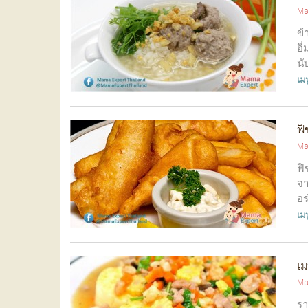
Ma
ข้
อิ
นั
เมน
ฟิ
Ma
ฟิ
จา
อร
เมน
เม
Ma
รา