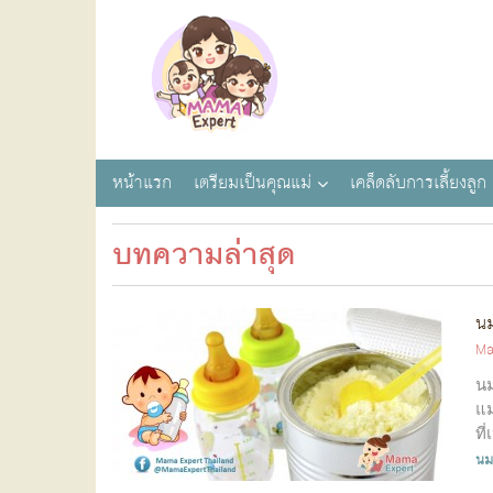
หน้าแรก
เตรียมเป็นคุณแม่
เคล็ดลับการเลี้ยงลูก
บทความล่าสุด
นม
Ma
นม
แม
ที
นม