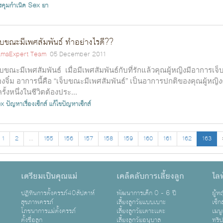
รคุมกำเนิด
Sex
ยา
็บขณะมีเพศสัมพันธ์ ทำอย่างไรดี??
maExpert Team
05 December 2011
็บขณะมีเพศสัมพันธ์ เมื่อมีเพศสัมพันธ์กับที่รักแล้วคุณผู้หญิงมีอาการเจ็
องจิ๋ม อาการนี้คือ “เจ็บขณะมีเพศสัมพันธ์” เป็นอาการปกติของคุณผู้หญิง
่ครั้งหนึ่งในชีวิตต้องประ...
x
ปัญหาเรื่องเซ็กส์
แก้ไขปัญหาเซ็กส์
1
2
...
155
156
157
158
159
160
161
162
163
เตรียมเป็นคุณแม่
เคล็ดลับการเลี้ยงลูก
ไลฟ
ปฏิทินการตั้งครรภ์40สัปดาห์
พัฒนาการเด็ก 0 - 6 ปี
ผู้
สุขภาพครรภ์
เลี้ยงลูกวัยแบบเบาะ
เซ็ก
โภชนาการแม่ตั้งครรภ์
เลี้ยงลูกวัยเตาะเเตะ
เมนู
ตั้งชื่อลูก
เลี้ยงลูกวัยอนุบาล
ทริ