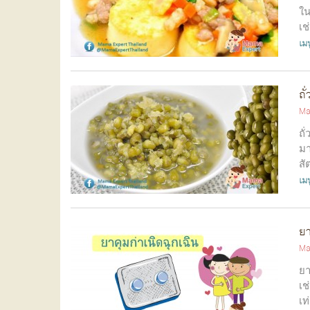
ใน
เช
เมน
ถั
Ma
ถั
มา
สั
เมน
ยา
Ma
ยา
เช
เท