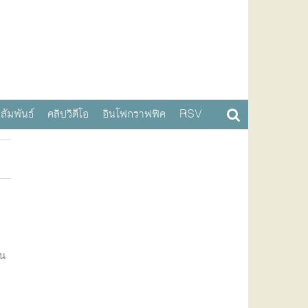
สัมพันธ์
คลิปวิดีโอ
อินโฟกราฟฟิค
RSV
วน