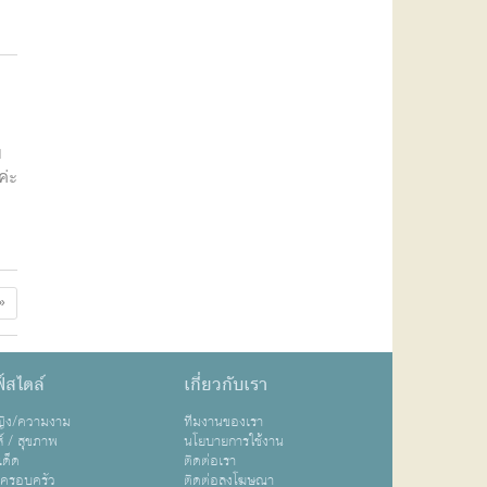
บ
ค่ะ
»
์สไตล์
เกี่ยวกับเรา
หญิง/ความงาม
ทีมงานของเรา
ส์ / สุขภาพ
นโยบายการใช้งาน
เด็ด
ติดต่อเรา
ปครอบครัว
ติดต่อลงโฆษณา