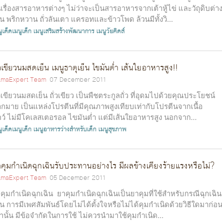
เรื่องสารอาหารต่างๆ ไม่ว่าจะเป็นสารอาหารจากเต้าหู้ไข่ และวัถุดิบต่า
่น พริกหวาน ถั่วลันเตา แครอทและข้าวโพด ล้วนมีทั้งวิ...
ูเด็ดเมนูเด็ก
เมนูเสริมสร้างพัฒนาการ
เมนูวัยคิดส์
่วเขียวนมสดเย็น เมนูธาตุเย็น ไขมันต่ำ เส้นใยอาหารสูง!!
maExpert Team
07 December 2011
่วเขียวนมสดเย็น ถั่วเขียว เป็นพืชตระกูลถั่ว ที่อุดมไปด้วยคุณประโยชน์
กมาย เป็นแหล่งโปรตีนที่มีคุณภาพสูงเทียบเท่ากับโปรตีนจากเนื้อ
ตว์ ไม่มีโคเลสเตอรอล ไขมันต่ำ แต่มีเส้นใยอาหารสูง นอกจาก...
ูเด็ดเมนูเด็ก
เมนูอาหารว่างสำหรับเด็ก
เมนูสุขภาพ
คุมกำเนิดฉุกเฉินรับประทานอย่างไร มีผลข้างเคียงร้ายแรงหรือไม่?
maExpert Team
05 December 2011
คุมกำเนิดฉุกเฉิน ยาคุมกำเนิดฉุกเฉินเป็นยาคุมที่ใช้สำหรับกรณีฉุกเฉิน
่น การมีเพศสัมพันธ์โดยไม่ได้ตั้งใจหรือไม่ได้คุมกำเนิดด้วยวิธีใดมาก่อ
่านั้น มีข้อจำกัดในการใช้ ไม่ควรนำมาใช้คุมกำเนิด...