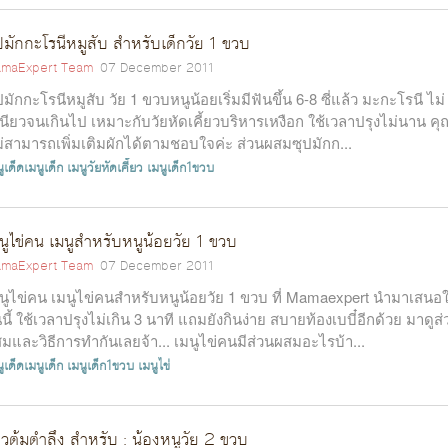
ปมักกะโรนีหมูสับ สำหรับเด็กวัย 1 ขวบ
maExpert Team
07 December 2011
ปมักกะโรนีหมูสับ วัย 1 ขวบหนูน้อยเริ่มมีฟันขึ้น 6-8 ซี่แล้ว มะกะโรนี ไม่
นียวจนเกินไป เหมาะกับวัยหัดเคี้ยวบริหารเหงือก ใช้เวลาปรุงไม่นาน คุ
่สามารถเพิ่มเติมผักได้ตามชอบใจค่ะ ส่วนผสมซุปมักก...
ูเด็ดเมนูเด็ก
เมนูวัยหัดเคี้ยว
เมนูเด็ก1ขวบ
นูไข่คน เมนูสำหรับหนูน้อยวัย 1 ขวบ
maExpert Team
07 December 2011
นูไข่คน เมนูไข่คนสำหรับหนูน้อยวัย 1 ขวบ ที่ Mamaexpert นำมาเสนอ
นนี้ ใช้เวลาปรุงไม่เกิน 3 นาที แถมยังกินง่าย สบายท้องเบบี๋อีกด้วย มาดูส
มและวิธีการทำกันเลยจ้า... เมนูไข่คนมีส่วนผสมอะไรบ้า...
ูเด็ดเมนูเด็ก
เมนูเด็ก1ขวบ
เมนูไข่
าวต้มตำลึง สำหรับ : น้องหนูวัย 2 ขวบ