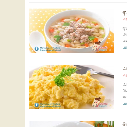
ซุ
Ma
ซุ
เห
แม
เมน
เม
Ma
เม
วั
ผส
เมน
ข้