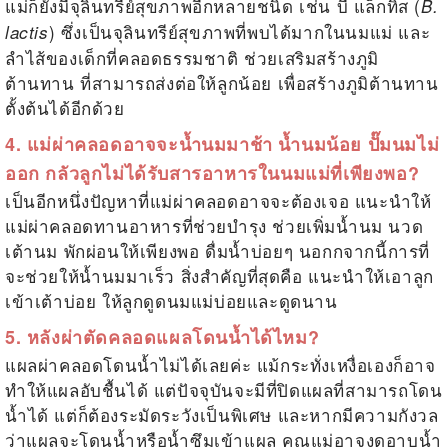
แม่ก็ยังมีจุลินทรีย์สุขภาพอีกหลายชนิด เช่น บี แล็กทิส (
B.
) ซึ่งเป็นจุลินทรีย์สุขภาพที่พบได้มากในนมแม่ และ
lactis
ลำไส้ของเด็กที่คลอดธรรมชาติ ช่วยเสริมสร้างภูมิ
ต้านทาน ที่สามารถส่งต่อให้ลูกน้อย เพื่อสร้างภูมิต้านทาน
ตั้งต้นได้อีกด้วย
4. แม่
ผ่าคลอด
อาจจะ
น้ำนม
มาช้า
น้ำนมน้อย ปั๊มนมไม่
ออก
กลัวลูกไม่ได้รับสารอาหารในนมแม่ที่เพียงพอ?
เป็นอีกหนึ่งปัญหาที่แม่ผ่าคลอดอาจจะต้องเจอ แนะนำให้
แม่ผ่าคลอดทานอาหารที่ช่วยบำรุง ช่วยเพิ่มน้ำนม นวด
เต้านม พักผ่อนให้เพียงพอ ดื่มน้ำบ่อยๆ นอกกจากนี้การที่
จะช่วยให้น้ำนมมาเร็ว สิ่งสำคัญที่สุดคือ แนะนำให้เอาลูก
เข้าเต้าบ่อย ให้ลูกดูดนมแม่บ่อยและดูดนาน
5. หลังผ่าตัดคลอดแผลโดนน้ำได้ไหม?
แผลผ่าคลอดโดนน้ำไม่ได้เลยค่ะ แม้กระทั่งเหงื่อเองก็อาจ
ทำให้แผลอับชื้นได้ แต่ปัจจุบันจะมีที่ปิดแผลที่สามารถโดน
น้ำได้ แต่ก็ต้องระมัดระวังเป็นพิเศษ และหากมีความกังวล
ว่าแผลจะโดนน้ำหรือน้ำซึมเข้าแผล คุณแม่อาจงดอาบน้ำ