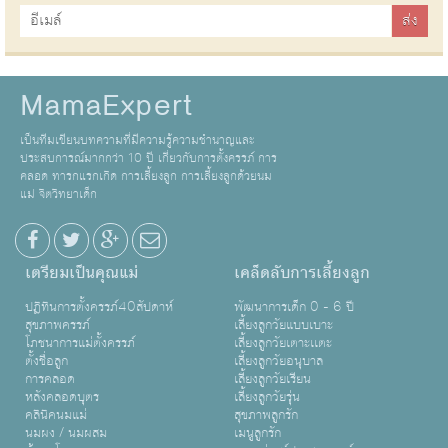
MamaExpert
เป็นทีมเขียนบทความที่มีความรู้ความชำนาญและ
ประสบการณ์มากกว่า 10 ปี เกี่ยวกับการตั้งครรภ์ การ
คลอด ทารกแรกเกิด การเลี้ยงลูก การเลี้ยงลูกด้วยนม
แม่ จิตวิทยาเด็ก
เตรียมเป็นคุณแม่
เคล็ดลับการเลี้ยงลูก
ปฏิทินการตั้งครรภ์40สัปดาห์
พัฒนาการเด็ก 0 - 6 ปี
สุขภาพครรภ์
เลี้ยงลูกวัยแบบเบาะ
โภชนาการแม่ตั้งครรภ์
เลี้ยงลูกวัยเตาะเเตะ
ตั้งชื่อลูก
เลี้ยงลูกวัยอนุบาล
การคลอด
เลี้ยงลูกวัยเรียน
หลังคลอดบุตร
เลี้ยงลูกวัยรุ่น
คลินิคนมแม่
สุขภาพลูกรัก
นมผง / นมผสม
เมนูลูกรัก