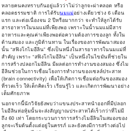
หลายคนคงทราบกันอยู่แล้วว่าไม่ว่าลูกจะผ่าคลอด หรือ
คลอดธรรมชาติ การได้รับ
นมแม่
อย่างเดียวช่วง 6 เดือน
แรก และต่อเนื่องจน 2
ปีหรือมากกว่า
จะทำให้ลูกได้รับ
สารอาหารในนมแม่ที่เพียงพอ เพราะในน้ำนมแม่มีสาร
อาหารและคุณค่าเพียงพอต่อความต้องการของลูก ทั้งใน
ด้านสมอง และภูมิต้านทาน ในเรื่องของการพัฒนาสมอง
นั้น “สฟิงโกไมอีลิน” ซึ่งเป็นหนึ่งในสารอาหารในนมแม่ที่
สำคัญ เพราะ “สฟิงโกไมอีลิน” เป็นหนึ่งในไขมันที่ช่วยใน
การสร้างปลอกไมอีลิน มีผลต่อการทำงานของสมอง ซึ่งไม
อีลินช่วยในการเชื่อมโยงการทำงานของเซลล์ประสาท
(brain connectivity) เพื่อให้เกิดการเชื่อมต่อกันของสมอง
ที่รวดเร็ว ให้เด็กคิดเร็ว เรียนรู้ไว และเกิดการพัฒนาอย่าง
เต็มศักยภาพ
นอกจากนี้นักวิจัยยังพบว่าแขนงประสาทนำออกที่มีปลอก
ไมอีลินห่อหุ้มนั้นจะส่งสัญญาณประสาทได้เร็วกว่าที่ไม่มี
ถึง 60 เท่า โดยกระบวนการการสร้างไมอีลินในสมองของ
ลูกจะเริ่มต้นตั้งแต่อยู่ในครรภ์ และยังคงมีการสร้างต่อไป