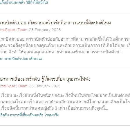
ีแก้หน้าหมองคล้ำ
วิธีทำให้หน้าใส
รกบิดตัวบ่อย เกิดจากอะไร เช็กสิอาการแบบนี้ผิดปกติไหม
maExpert Team
28 February 2025
รกบิดตัวบ่อย ทารกบิดตัวบ่อยกับอาการที่สามารถเกิดขึ้นได้ในเด็กทาร
กคน รวมถึงลูกน้อยของคุณด้วย และด้วยความเป็นอาการที่เกิดได้บ่อย เก
้ง่าย จึงทำให้คุณพ่อคุณแม่หลายท่านมองข้ามอาการทารกบิดตัวบ่...
รก
ทารกบิดตัวบ่อย
เด็กงอแง
อาหารเสี่ยงมะเร็งตับ รู้ไว้ควรเลี่ยง สุขภาพไม่พัง
maExpert Team
25 February 2025
เร็งตับ มะเร็งตับหนึ่งในชนิดของมะเร็งที่พบในชายไทยมากเป็นอันดับหนึ
กลุ่มของโรคมะเร็ง และ เรายังพบอีกว่าเพศชายมีโอกาสและเสี่ยงเป็นโ
เร็งชนิดนี้มากกว่าเพศหญิงถึง 3 เท่า เมื่ออ่านมาจนถึงจุดนี้...
ร็งตับ
อาการที่เสี่ยงเป็นมะเร็ง
โรคมะเร็ง