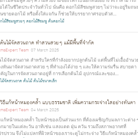
อได้ในชีวิตประจำวันทั่วไป นั่นคือ ดอกไม้สีชมพูสวยๆ ไม่ว่าจะอยู่ริมถน
านขายดอกไม้ หรือตั้งใส่แจกัน ก็ช่วยให้บรรยากาศรอบตัวส...
กไม้สีชมพูสวยๆ
ดอกไม้สีชมพู
ต้นดอกไม้
ต้นไม้จัดสวนถาด ทำสวนสวยๆ แม้มีพื้นที่จำกัด
maExpert Team
07 March 2025
นไม้จัดสวนถาด สำหรับใครที่กำลังอยากปลูกต้นไม้ แต่พื้นที่ไม่เอื้ออำนว
งหันมาจัดสวนถาดสวย ๆ ที่ทำเองได้ง่าย ๆ และให้ความร่มรื่น สบายตา ส
คัญในการจัดสวนถาดอยู่ที่ การเลือกต้นไม้ อุปกรณ์และของ...
นไม้จัดสวนถาด
ต้นไม้
ต้นไม้ขนาดเล็ก
วิธีแก้หน้าหมองคล้ำ แบบธรรมชาติ เพิ่มความกระจ่างใสอย่างทันตา
maExpert Team
04 March 2025
ธีแก้หน้าหมองคล้ำ ใบหน้าของเป็นส่วนแรก ที่ต้องเผชิญกับมลภาวะต่าง 
กมายในแต่ละวัน อาทิเช่น แสงแดด ฝุ่น ควัน รวมถึงสภาพอากศที่
รปรวน จึงไม่แปลกที่ผิวหน้าของเราจะดูไม่กระจ่าง วิธีแก้หน้าหมองคล้ำ