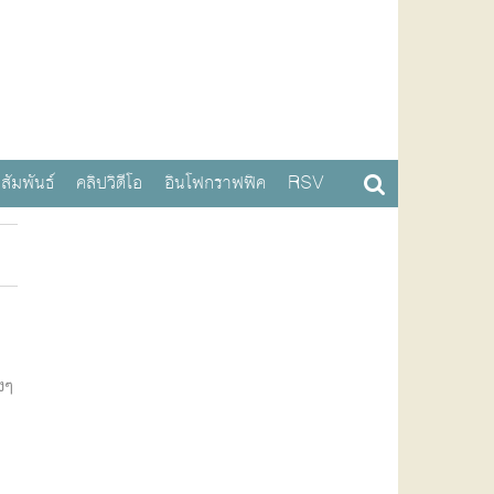
สัมพันธ์
คลิปวิดีโอ
อินโฟกราฟฟิค
RSV
งๆ