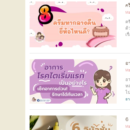
คร
Ma
คร
ด้
เร
รว
อา
Ma
อา
หล
ไป
ตำ
อา
6 
Ma