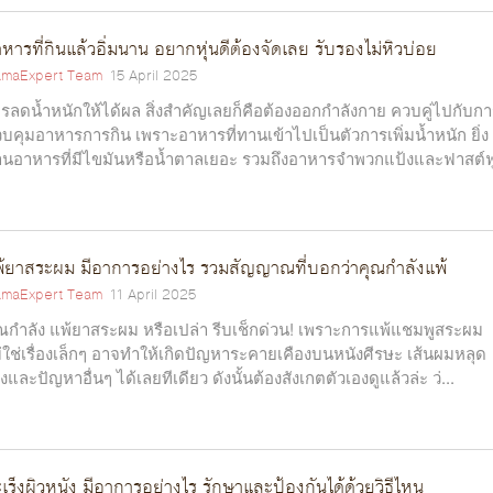
หารที่กินแล้วอิ่มนาน อยากหุ่นดีต้องจัดเลย รับรองไม่หิวบ่อย
maExpert Team
15 April 2025
รลดน้ำหนักให้ได้ผล สิ่งสำคัญเลยก็คือต้องออกกำลังกาย ควบคู่ไปกับก
บคุมอาหารการกิน เพราะอาหารที่ทานเข้าไปเป็นตัวการเพิ่มน้ำหนัก ยิ่ง
นอาหารที่มีไขมันหรือน้ำตาลเยอะ รวมถึงอาหารจำพวกแป้งและฟาสต์ฟู
้ยาสระผม มีอาการอย่างไร รวมสัญญาณที่บอกว่าคุณกำลังแพ้
maExpert Team
11 April 2025
ณกำลัง แพ้ยาสระผม หรือเปล่า รีบเช็กด่วน! เพราะการแพ้แชมพูสระผม
่ใช่เรื่องเล็กๆ อาจทำให้เกิดปัญหาระคายเคืองบนหนังศีรษะ เส้นผมหลุด
วงและปัญหาอื่นๆ ได้เลยทีเดียว ดังนั้นต้องสังเกตตัวเองดูแล้วล่ะ ว่...
เร็งผิวหนัง มีอาการอย่างไร รักษาและป้องกันได้ด้วยวิธีไหน