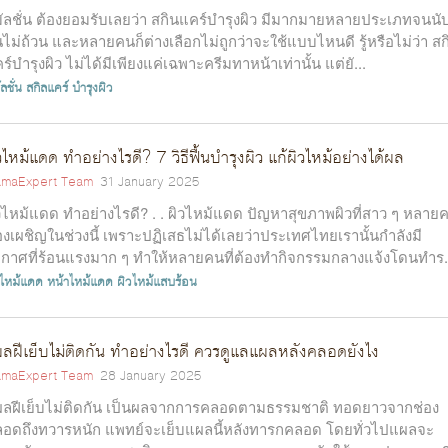
มัลชั่น ต้องยอมรับเลยว่า สกินแคร์บำรุงผิว มีมากมายหลายประเภทจนนั
นไม่ถ้วน และหลายคนก็ต่างเลือกไม่ถูกว่าจะใช้แบบไหนดี รู้หรือไม่ว่า สก
ร์บำรุงผิว ไม่ได้มีเพียงแค่เฉพาะครีมทาหน้าเท่านั้น แต่ยั...
ัลชั่น
สกิลแคร์
บำรุงผิว
วไหม้แดด ทำอย่างไรดี? 7 วิธีฟื้นบำรุงผิว แก้ผิวไหม้อย่างได้ผล
maExpert Team
31 January 2025
วไหม้แดด ทำอย่างไรดี? . . ผิวไหม้แดด ปัญหาสุขภาพผิวที่สาว ๆ หลาย
องเผชิญในช่วงนี้ เพราะปฏิเสธไม่ได้เลยว่าประเทศไทยเรานั้นกำลังมี
กาศที่ร้อนแรงมาก ๆ ทำให้หลายคนที่ต้องทำกิจกรรมกลางแจ้งโดนทำร.
วไหม้แดด
หน้าไหม้แดด
ผิวไหม้แสบร้อน
ลฝีเย็บไม่ติดกัน ทำอย่างไรดี ควรดูแลแผลหลังคลอดยังไง
maExpert Team
28 January 2025
ลฝีเย็บไม่ติดกัน เป็นผลจากการคลอดตามธรรมชาติ ทอดยาวจากช่อง
อดถึงทวารหนัก แพทย์จะเย็บแผลนี้หลังทารกคลอด โดยทั่วไปแผลจะ