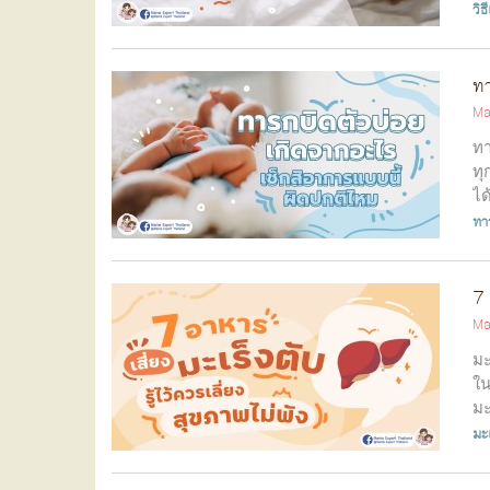
วิธ
ทา
Ma
ทา
ทุ
ได
ทา
7 
Ma
มะ
ใน
มะ
มะเ