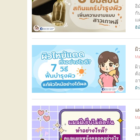
อิ
กั
แค
อิม
ผิ
Ma
ผิ
ต้
อา
ผิ
แผ
Ma
แผ
คล