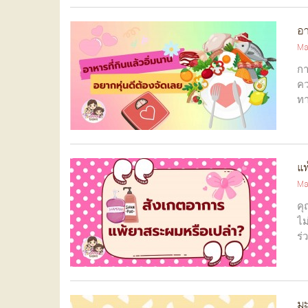
อา
Ma
กา
คว
ทา
แพ
Ma
คุ
ไม
ร่
มะ