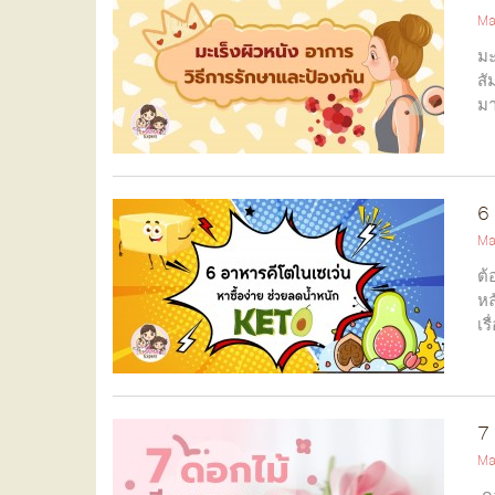
Ma
มะ
สั
มา
6 
Ma
ต้
หล
เร
7 
Ma
ดอ