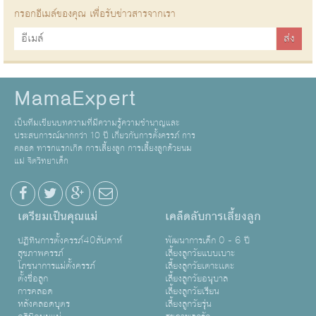
กรอกอีเมล์ของคุณ เพื่อรับข่าวสารจากเรา
MamaExpert
เป็นทีมเขียนบทความที่มีความรู้ความชำนาญและ
ประสบการณ์มากกว่า 10 ปี เกี่ยวกับการตั้งครรภ์ การ
คลอด ทารกแรกเกิด การเลี้ยงลูก การเลี้ยงลูกด้วยนม
แม่ จิตวิทยาเด็ก
เตรียมเป็นคุณแม่
เคล็ดลับการเลี้ยงลูก
ปฏิทินการตั้งครรภ์40สัปดาห์
พัฒนาการเด็ก 0 - 6 ปี
สุขภาพครรภ์
เลี้ยงลูกวัยแบบเบาะ
โภชนาการแม่ตั้งครรภ์
เลี้ยงลูกวัยเตาะเเตะ
ตั้งชื่อลูก
เลี้ยงลูกวัยอนุบาล
การคลอด
เลี้ยงลูกวัยเรียน
หลังคลอดบุตร
เลี้ยงลูกวัยรุ่น