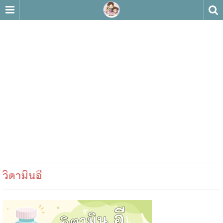
วิตามินอี