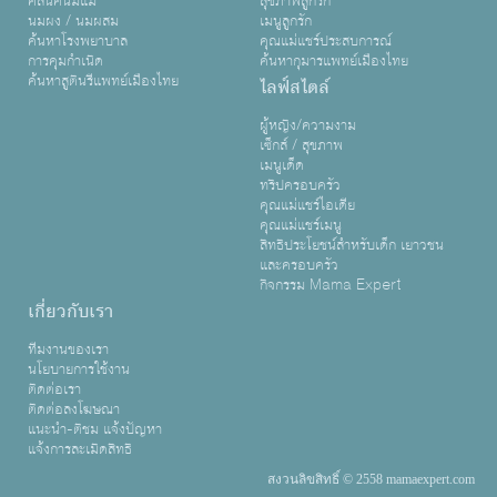
คลินิคนมแม่
สุขภาพลูกรัก
นมผง / นมผสม
เมนูลูกรัก
ค้นหาโรงพยาบาล
คุณแม่แชร์ประสบการณ์
การคุมกำเนิด
ค้นหากุมารแพทย์เมืองไทย
ค้นหาสูตินรีแพทย์เมืองไทย
ไลฟ์สไตล์
ผู้หญิง/ความงาม
เซ็กส์ / สุขภาพ
เมนูเด็ด
ทริปครอบครัว
คุณแม่แชร์ไอเดีย
คุณแม่แชร์เมนู
สิทธิประโยชน์สำหรับเด็ก เยาวชน
และครอบครัว
กิจกรรม Mama Expert
เกี่ยวกับเรา
ทีมงานของเรา
นโยบายการใช้งาน
ติดต่อเรา
ติดต่อลงโฆษณา
แนะนำ-ติชม แจ้งปัญหา
แจ้งการละเมิดสิทธิ
สงวนลิขสิทธิ์ © 2558 mamaexpert.com