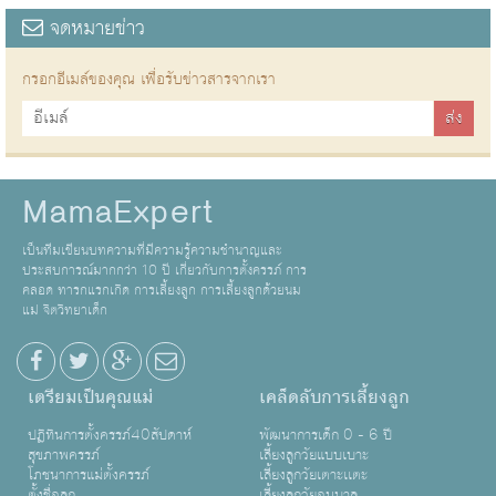
จดหมายข่าว
กรอกอีเมล์ของคุณ เพื่อรับข่าวสารจากเรา
MamaExpert
เป็นทีมเขียนบทความที่มีความรู้ความชำนาญและ
ประสบการณ์มากกว่า 10 ปี เกี่ยวกับการตั้งครรภ์ การ
คลอด ทารกแรกเกิด การเลี้ยงลูก การเลี้ยงลูกด้วยนม
แม่ จิตวิทยาเด็ก
เตรียมเป็นคุณแม่
เคล็ดลับการเลี้ยงลูก
ปฏิทินการตั้งครรภ์40สัปดาห์
พัฒนาการเด็ก 0 - 6 ปี
สุขภาพครรภ์
เลี้ยงลูกวัยแบบเบาะ
โภชนาการแม่ตั้งครรภ์
เลี้ยงลูกวัยเตาะเเตะ
ตั้งชื่อลูก
เลี้ยงลูกวัยอนุบาล