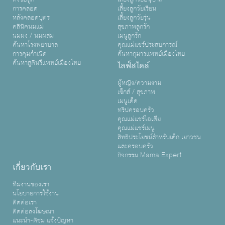
การคลอด
เลี้ยงลูกวัยเรียน
หลังคลอดบุตร
เลี้ยงลูกวัยรุ่น
คลินิคนมแม่
สุขภาพลูกรัก
นมผง / นมผสม
เมนูลูกรัก
ค้นหาโรงพยาบาล
คุณแม่แชร์ประสบการณ์
การคุมกำเนิด
ค้นหากุมารแพทย์เมืองไทย
ค้นหาสูตินรีแพทย์เมืองไทย
ไลฟ์สไตล์
ผู้หญิง/ความงาม
เซ็กส์ / สุขภาพ
เมนูเด็ด
ทริปครอบครัว
คุณแม่แชร์ไอเดีย
คุณแม่แชร์เมนู
สิทธิประโยชน์สำหรับเด็ก เยาวชน
และครอบครัว
กิจกรรม Mama Expert
เกี่ยวกับเรา
ทีมงานของเรา
นโยบายการใช้งาน
ติดต่อเรา
ติดต่อลงโฆษณา
แนะนำ-ติชม แจ้งปัญหา