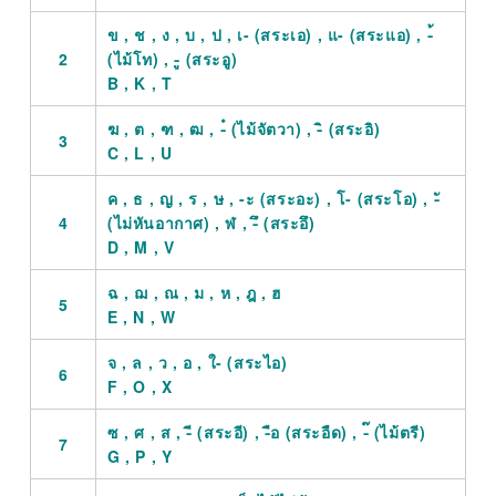
ข , ช , ง , บ , ป , เ- (สระเอ) , แ- (สระแอ) , -้
2
(ไม้โท) , -ู (สระอู)
B , K , T
ฆ , ต , ฑ , ฒ , -๋ (ไม้จัตวา) , -ิ (สระอิ)
3
C , L , U
ค , ธ , ญ , ร , ษ , -ะ (สระอะ) , โ- (สระโอ) , -ั
4
(ไม่หันอากาศ) , ฬ , -ึ (สระอึ)
D , M , V
ฉ , ฌ , ณ , ม , ห , ฎ , ฮ
5
E , N , W
จ , ล , ว , อ , ใ- (สระไอ)
6
F , O , X
ซ , ศ , ส , -ี (สระอี) , -ือ (สระอืด) , -๊ (ไม้ตรี)
7
G , P , Y