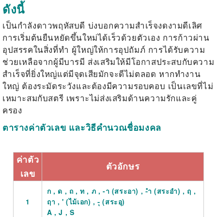
ดังนี้
เป็นกำลังดาวพฤหัสบดี บ่งบอกความสำเร็จงดงามดีเลิศ
การเริ่มต้นยืนหยัดขึ้นใหม่ได้เร็วด้วยตัวเอง การก้าวผ่าน
อุปสรรคในสิ่งที่ทำ ผู้ใหญ่ให้การอุปถัมภ์ การได้รับความ
ช่วยเหลือจากผู้มีบารมี ส่งเสริมให้มีโอกาสประสบกับความ
สำเร็จที่ยิ่งใหญ่แต่มีจุดเสียมักจะดีไม่ตลอด หากทำงาน
ใหญ่ ต้องระมัดระวังและต้องมีความรอบคอบ เป็นเลขที่ไม่
เหมาะสมกับสตรี เพราะไม่ส่งเสริมด้านความรักและคู่
ครอง
ตารางค่าตัวเลข และวิธีคำนวณ
ชื่อมงคล
ค่าตัว
ตัวอักษร
เลข
ก , ด , ถ , ท , ภ , -า (สระอา) , -ำ (สระอำ) , ฤ ,
1
ฤา , ' (ไม้เอก) , -ุ (สระอุ)
A , J , S