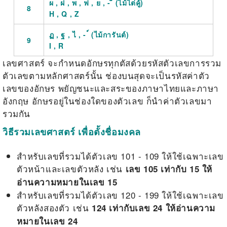
ผ , ฝ , พ , ฟ , ย , - ็ (ไม้ไต่คู้)
8
H , Q , Z
ฏ , ฐ , ไ , - ์ (ไม้การันต์)
9
I , R
เลขศาสตร์ จะกำหนดอักษรทุกตัสด้วยรหัสตัวเลขการรวม
ตัวเลขตามหลักศาสตร์นั้น ช่องบนสุดจะเป็นรหัสค่าตัว
เลขของอักษร พยัญชนะและสระของภาษาไทยและภาษา
อังกฤษ อักษรอยู่ในช่องใดของตัวเลข ก็นำค่าตัวเลขมา
รวมกัน
วิธีรวมเลขศาสตร์ เพื่อ
ตั้งชื่อมงคล
สำหรับเลขที่รวมได้ตัวเลข 101 - 109 ให้ใช้เฉพาะเลข
ตัวหน้าและเลขตัวหลัง เช่น
เลข 105 เท่ากับ 15 ให้
อ่านความหมายในเลข 15
สำหรับเลขที่รวมได้ตัวเลข 120 - 199 ให้ใช้เฉพาะเลข
ตัวหลังสองตัว เช่น
124 เท่ากับเลข 24 ให้อ่านความ
หมายในเลข 24