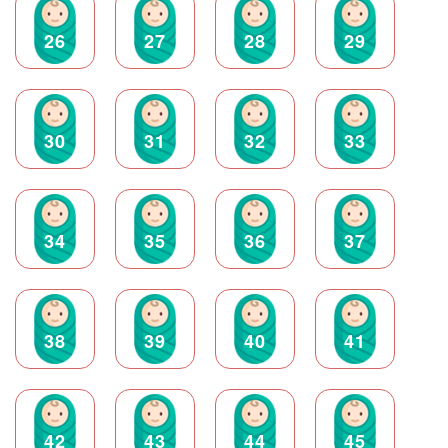
26
27
28
29
30
31
32
33
34
35
36
37
38
39
40
41
42
43
44
45