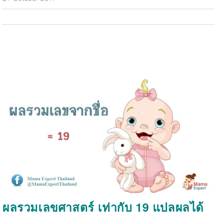
ผลรวมเลขศาสตร์ เท่ากับ 19 แปลผลได้