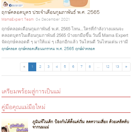
ฤกษ์คลอดบุตร ประจำเดือนกุมภาพันธ์ พ.ศ. 2565
MamaExpert Team
04 December 2021
ฤกษ์คลอดเดือนกุมภาพันธ์ พ.ศ. 2565 ไหน...ใครที่กำลังวางแผนจะ
คลอดบุตรในเดือนกุมภาพันธ์ 2565 บ้างยกมือขึ้น วันนี้ Mama Expert
จัดฤกษ์คลอดดี ๆ มาให้แม่ ๆ เลือกอีกแล้ว วันไหนดี วันไหนเด่น เรามี
มาบอก...
ฤกษ์คลอด
ฤกษ์คลอดเดือนมกราคม พ.ศ. 2565
ฤกษ์ผ่าคลอด
«
1
2
3
4
5
6
7
8
...
12
13
»
เตรียมพร้อมสู่การเป็นแม่
คู่มือคุณแม่มือใหม่
ภูมิแพ้ในเด็ก ป้องกันได้ตั้งแต่เริ่ม ลดความเสี่ยง ด้วยเคล็ดลับ
จากนมแม่