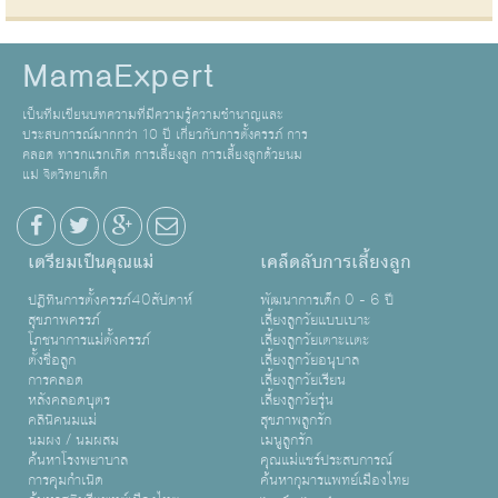
MamaExpert
เป็นทีมเขียนบทความที่มีความรู้ความชำนาญและ
ประสบการณ์มากกว่า 10 ปี เกี่ยวกับการตั้งครรภ์ การ
คลอด ทารกแรกเกิด การเลี้ยงลูก การเลี้ยงลูกด้วยนม
แม่ จิตวิทยาเด็ก
เตรียมเป็นคุณแม่
เคล็ดลับการเลี้ยงลูก
ปฏิทินการตั้งครรภ์40สัปดาห์
พัฒนาการเด็ก 0 - 6 ปี
สุขภาพครรภ์
เลี้ยงลูกวัยแบบเบาะ
โภชนาการแม่ตั้งครรภ์
เลี้ยงลูกวัยเตาะเเตะ
ตั้งชื่อลูก
เลี้ยงลูกวัยอนุบาล
การคลอด
เลี้ยงลูกวัยเรียน
หลังคลอดบุตร
เลี้ยงลูกวัยรุ่น
คลินิคนมแม่
สุขภาพลูกรัก
นมผง / นมผสม
เมนูลูกรัก
ค้นหาโรงพยาบาล
คุณแม่แชร์ประสบการณ์
การคุมกำเนิด
ค้นหากุมารแพทย์เมืองไทย