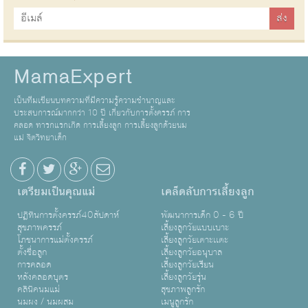
MamaExpert
เป็นทีมเขียนบทความที่มีความรู้ความชำนาญและ
ประสบการณ์มากกว่า 10 ปี เกี่ยวกับการตั้งครรภ์ การ
คลอด ทารกแรกเกิด การเลี้ยงลูก การเลี้ยงลูกด้วยนม
แม่ จิตวิทยาเด็ก
เตรียมเป็นคุณแม่
เคล็ดลับการเลี้ยงลูก
ปฏิทินการตั้งครรภ์40สัปดาห์
พัฒนาการเด็ก 0 - 6 ปี
สุขภาพครรภ์
เลี้ยงลูกวัยแบบเบาะ
โภชนาการแม่ตั้งครรภ์
เลี้ยงลูกวัยเตาะเเตะ
ตั้งชื่อลูก
เลี้ยงลูกวัยอนุบาล
การคลอด
เลี้ยงลูกวัยเรียน
หลังคลอดบุตร
เลี้ยงลูกวัยรุ่น
คลินิคนมแม่
สุขภาพลูกรัก
นมผง / นมผสม
เมนูลูกรัก