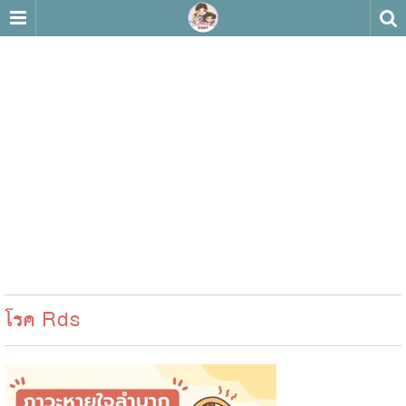
โรค Rds