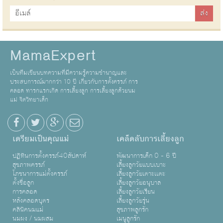
MamaExpert
เป็นทีมเขียนบทความที่มีความรู้ความชำนาญและ
ประสบการณ์มากกว่า 10 ปี เกี่ยวกับการตั้งครรภ์ การ
คลอด ทารกแรกเกิด การเลี้ยงลูก การเลี้ยงลูกด้วยนม
แม่ จิตวิทยาเด็ก
เตรียมเป็นคุณแม่
เคล็ดลับการเลี้ยงลูก
ปฏิทินการตั้งครรภ์40สัปดาห์
พัฒนาการเด็ก 0 - 6 ปี
สุขภาพครรภ์
เลี้ยงลูกวัยแบบเบาะ
โภชนาการแม่ตั้งครรภ์
เลี้ยงลูกวัยเตาะเเตะ
ตั้งชื่อลูก
เลี้ยงลูกวัยอนุบาล
การคลอด
เลี้ยงลูกวัยเรียน
หลังคลอดบุตร
เลี้ยงลูกวัยรุ่น
คลินิคนมแม่
สุขภาพลูกรัก
นมผง / นมผสม
เมนูลูกรัก