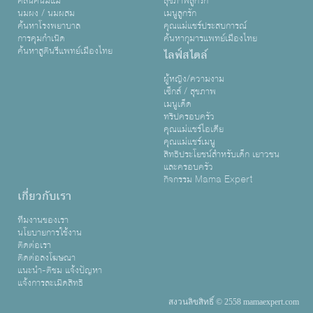
คลินิคนมแม่
สุขภาพลูกรัก
นมผง / นมผสม
เมนูลูกรัก
ค้นหาโรงพยาบาล
คุณแม่แชร์ประสบการณ์
การคุมกำเนิด
ค้นหากุมารแพทย์เมืองไทย
ค้นหาสูตินรีแพทย์เมืองไทย
ไลฟ์สไตล์
ผู้หญิง/ความงาม
เซ็กส์ / สุขภาพ
เมนูเด็ด
ทริปครอบครัว
คุณแม่แชร์ไอเดีย
คุณแม่แชร์เมนู
สิทธิประโยชน์สำหรับเด็ก เยาวชน
และครอบครัว
กิจกรรม Mama Expert
เกี่ยวกับเรา
ทีมงานของเรา
นโยบายการใช้งาน
ติดต่อเรา
ติดต่อลงโฆษณา
แนะนำ-ติชม แจ้งปัญหา
แจ้งการละเมิดสิทธิ
สงวนลิขสิทธิ์ © 2558 mamaexpert.com