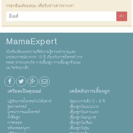
กรอกอีเมล์ของคุณ เพื่อรับข่าวสารจากเรา
MamaExpert
เป็นทีมเขียนบทความที่มีความรู้ความชำนาญและ
ประสบการณ์มากกว่า 10 ปี เกี่ยวกับการตั้งครรภ์ การ
คลอด ทารกแรกเกิด การเลี้ยงลูก การเลี้ยงลูกด้วยนม
แม่ จิตวิทยาเด็ก
เตรียมเป็นคุณแม่
เคล็ดลับการเลี้ยงลูก
ปฏิทินการตั้งครรภ์40สัปดาห์
พัฒนาการเด็ก 0 - 6 ปี
สุขภาพครรภ์
เลี้ยงลูกวัยแบบเบาะ
โภชนาการแม่ตั้งครรภ์
เลี้ยงลูกวัยเตาะเเตะ
ตั้งชื่อลูก
เลี้ยงลูกวัยอนุบาล
การคลอด
เลี้ยงลูกวัยเรียน
หลังคลอดบุตร
เลี้ยงลูกวัยรุ่น