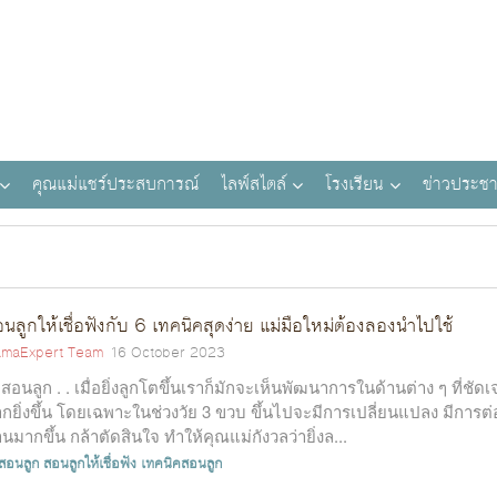
คุณแม่แชร์ประสบการณ์
ไลฟ์สไตล์
โรงเรียน
ข่าวประชา
นลูกให้เชื่อฟังกับ 6 เทคนิคสุดง่าย แม่มือใหม่ต้องลองนำไปใช้
maExpert Team
16 October 2023
ธีสอนลูก . . เมื่อยิ่งลูกโตขึ้นเราก็มักจะเห็นพัฒนาการในด้านต่าง ๆ ที่ชัด
กยิ่งขึ้น โดยเฉพาะในช่วงวัย 3 ขวบ ขึ้นไปจะมีการเปลี่ยนแปลง มีการต่
านมากขึ้น กล้าตัดสินใจ ทำให้คุณแม่กังวลว่ายิ่งล...
ีสอนลูก
สอนลูกให้เชื่อฟัง
เทคนิคสอนลูก