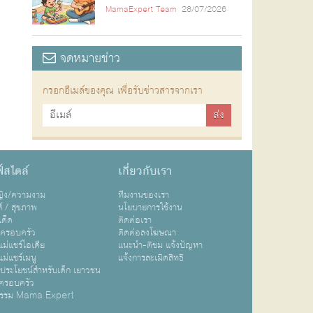
MamaExpert Team
28/07/2026
จดหมายข่าว
กรอกอีเมล์ของคุณ เพื่อรับข่าวสารจากเรา
์สไตล์
เกี่ยวกับเรา
หญิง/ความงาม
ทีมงานของเรา
ส์ / สุขภาพ
นโยบายการใช้งาน
เด็ด
ติดต่อเรา
ปครอบครัว
ติดต่อลงโฆษณา
ม่แชร์ไอเดีย
แนะนำ-ติชม แจ้งปัญหา
ม่แชร์เมนู
แจ้งการละเมิดสิทธิ
ิประโยชน์สำหรับเด็ก เยาวชน
ครอบครัว
กรรม Mama Expert