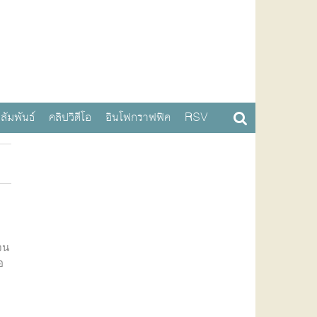
สัมพันธ์
คลิปวิดีโอ
อินโฟกราฟฟิค
RSV
เจน
อ