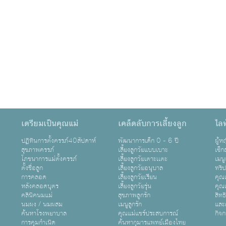
เตรียมเป็นคุณแม่
เคล็ดลับการเลี้ยงลูก
ไลฟ
ปฏิทินการตั้งครรภ์40สัปดาห์
พัฒนาการเด็ก 0 - 6 ปี
ผู้
สุขภาพครรภ์
เลี้ยงลูกวัยแบบเบาะ
เซ็ก
โภชนาการแม่ตั้งครรภ์
เลี้ยงลูกวัยเตาะเเตะ
เมนู
ตั้งชื่อลูก
เลี้ยงลูกวัยอนุบาล
ทริ
การคลอด
เลี้ยงลูกวัยเรียน
คุณแ
หลังคลอดบุตร
เลี้ยงลูกวัยรุ่น
คุณแ
คลินิคนมแม่
สุขภาพลูกรัก
สิทธ
นมผง / นมผสม
เมนูลูกรัก
และ
ค้นหาโรงพยาบาล
คุณแม่แชร์ประสบการณ์
กิจ
การคุมกำเนิด
ค้นหากุมารแพทย์เมืองไทย