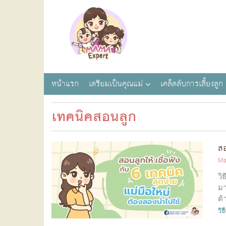
หน้าแรก
เตรียมเป็นคุณแม่
เคล็ดลับการเลี้ยงลูก
เทคนิคสอนลูก
สอ
Ma
วิ
มา
ต้
วิธ