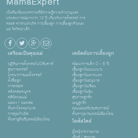
MamaExpert
เป็นทีมเขียนบทความที่มีความรู้ความชำนาญและ
ประสบการณ์มากกว่า 10 ปี เกี่ยวกับการตั้งครรภ์ การ
คลอด ทารกแรกเกิด การเลี้ยงลูก การเลี้ยงลูกด้วยนม
แม่ จิตวิทยาเด็ก
เตรียมเป็นคุณแม่
เคล็ดลับการเลี้ยงลูก
ปฏิทินการตั้งครรภ์40สัปดาห์
พัฒนาการเด็ก 0 - 6 ปี
สุขภาพครรภ์
เลี้ยงลูกวัยแบบเบาะ
โภชนาการแม่ตั้งครรภ์
เลี้ยงลูกวัยเตาะเเตะ
ตั้งชื่อลูก
เลี้ยงลูกวัยอนุบาล
การคลอด
เลี้ยงลูกวัยเรียน
หลังคลอดบุตร
เลี้ยงลูกวัยรุ่น
คลินิคนมแม่
สุขภาพลูกรัก
นมผง / นมผสม
เมนูลูกรัก
ค้นหาโรงพยาบาล
คุณแม่แชร์ประสบการณ์
การคุมกำเนิด
ค้นหากุมารแพทย์เมืองไทย
ค้นหาสูตินรีแพทย์เมืองไทย
ไลฟ์สไตล์
ผู้หญิง/ความงาม
เซ็กส์ / สุขภาพ