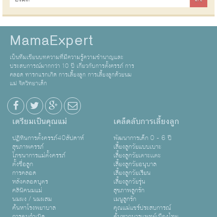
MamaExpert
เป็นทีมเขียนบทความที่มีความรู้ความชำนาญและ
ประสบการณ์มากกว่า 10 ปี เกี่ยวกับการตั้งครรภ์ การ
คลอด ทารกแรกเกิด การเลี้ยงลูก การเลี้ยงลูกด้วยนม
แม่ จิตวิทยาเด็ก
เตรียมเป็นคุณแม่
เคล็ดลับการเลี้ยงลูก
ปฏิทินการตั้งครรภ์40สัปดาห์
พัฒนาการเด็ก 0 - 6 ปี
สุขภาพครรภ์
เลี้ยงลูกวัยแบบเบาะ
โภชนาการแม่ตั้งครรภ์
เลี้ยงลูกวัยเตาะเเตะ
ตั้งชื่อลูก
เลี้ยงลูกวัยอนุบาล
การคลอด
เลี้ยงลูกวัยเรียน
หลังคลอดบุตร
เลี้ยงลูกวัยรุ่น
คลินิคนมแม่
สุขภาพลูกรัก
นมผง / นมผสม
เมนูลูกรัก
ค้นหาโรงพยาบาล
คุณแม่แชร์ประสบการณ์
การคุมกำเนิด
ค้นหากุมารแพทย์เมืองไทย