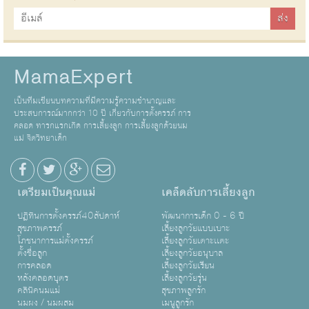
MamaExpert
เป็นทีมเขียนบทความที่มีความรู้ความชำนาญและ
ประสบการณ์มากกว่า 10 ปี เกี่ยวกับการตั้งครรภ์ การ
คลอด ทารกแรกเกิด การเลี้ยงลูก การเลี้ยงลูกด้วยนม
แม่ จิตวิทยาเด็ก
เตรียมเป็นคุณแม่
เคล็ดลับการเลี้ยงลูก
ปฏิทินการตั้งครรภ์40สัปดาห์
พัฒนาการเด็ก 0 - 6 ปี
สุขภาพครรภ์
เลี้ยงลูกวัยแบบเบาะ
โภชนาการแม่ตั้งครรภ์
เลี้ยงลูกวัยเตาะเเตะ
ตั้งชื่อลูก
เลี้ยงลูกวัยอนุบาล
การคลอด
เลี้ยงลูกวัยเรียน
หลังคลอดบุตร
เลี้ยงลูกวัยรุ่น
คลินิคนมแม่
สุขภาพลูกรัก
นมผง / นมผสม
เมนูลูกรัก