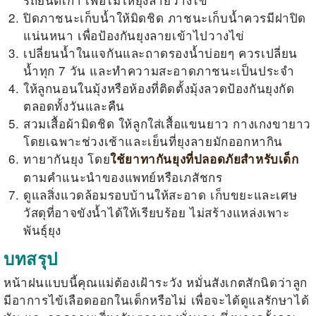
ปิดภาชนะเก็บน้ำให้มิดชิด ภาชนะเก็บน้ำควรมีฝาปิด
แน่นหนา เพื่อป้องกันยุงลายเข้าไปวางไข่
เปลี่ยนน้ำในแจกันและถาดรองน้ำบ่อยๆ ควรเปลี่ยน
น้ำทุก 7 วัน และทำความสะอาดภาชนะเป็นประจำ
ให้ลูกนอนในมุ้งหรือห้องที่ติดตั้งมุ้งลวดป้องกันยุงกัด
ตลอดทั้งวันและคืน
สวมเสื้อผ้ามิดชิด ให้ลูกใส่เสื้อแขนยาว กางเกงขายาว
โดยเฉพาะช่วงเช้าและเย็นที่ยุงลายมักออกหากิน
ทายากันยุง โดย
ใช้ยาทากันยุงที่ปลอดภัยสำหรับเด็ก
ตามคำแนะนำของแพทย์หรือเภสัชกร
ดูแลสิ่งแวดล้อมรอบบ้านให้สะอาด เก็บขยะและเศษ
วัสดุที่อาจขังน้ำได้ให้เรียบร้อย ไม่สร้างแหล่งเพาะ
พันธุ์ยุง
บทสรุป
หน้าฝนแบบนี้คุณแม่ต้องเฝ้าระวัง หมั่นสังเกตสักนิดว่าลูก
มี
อาการไข้เลือดออกในเด็ก
หรือไม่ เพื่อจะได้ดูแลรักษาได้