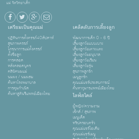
แม่ จิตวิทยาเด็ก
เตรียมเป็นคุณแม่
เคล็ดลับการเลี้ยงลูก
ปฏิทินการตั้งครรภ์40สัปดาห์
พัฒนาการเด็ก 0 - 6 ปี
สุขภาพครรภ์
เลี้ยงลูกวัยแบบเบาะ
โภชนาการแม่ตั้งครรภ์
เลี้ยงลูกวัยเตาะเเตะ
ตั้งชื่อลูก
เลี้ยงลูกวัยอนุบาล
การคลอด
เลี้ยงลูกวัยเรียน
หลังคลอดบุตร
เลี้ยงลูกวัยรุ่น
คลินิคนมแม่
สุขภาพลูกรัก
นมผง / นมผสม
เมนูลูกรัก
ค้นหาโรงพยาบาล
คุณแม่แชร์ประสบการณ์
การคุมกำเนิด
ค้นหากุมารแพทย์เมืองไทย
ค้นหาสูตินรีแพทย์เมืองไทย
ไลฟ์สไตล์
ผู้หญิง/ความงาม
เซ็กส์ / สุขภาพ
เมนูเด็ด
ทริปครอบครัว
คุณแม่แชร์ไอเดีย
คุณแม่แชร์เมนู