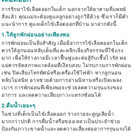
การ
รักษาไข้เลือดออกในเด็ก
นอกจากให้ยาตามที่แพทย์
สั่งแล้ว คุณแม่จะต้องดูแลลูกอย่างถูกวิธีด้วย ซึ่งเราก็มีคำ
แนะนำการ
ดูแลเด็กไข้เลือดออกที่บ้าน
มาฝากดังนี้
1.ให้ลูกพักผ่อนอย่างเพียงพอ
การพักผ่อนเป็นสิ่งสำคัญ เมื่อมี
อาการไข้เลือดออกในเด็ก
ควรให้ลูกนอนหลับเต็มที่และหลีกเลี่ยงกิจกรรมที่ใช้แรง
มาก เพื่อให้ร่างกายมีเวลาฟื้นฟูและต่อสู้กับเชื้อไวรัส พ่อ
แม่ควรจัดสภาพแวดล้อมที่เงียบสงบ ไม่รบกวนการพักผ่อน
เช่น ปิดเสียงโทรทัศน์หรือเครื่องใช้ไฟฟ้า หากลูกนอน
หลับไม่สนิท อาจช่วยด้วยการอ่านนิทานหรือเปิดเพลง
เบาๆ การพักผ่อนที่เพียงพอจะช่วยลดความรุนแรงของ
อาการ และลดความเสี่ยงภาวะแทรกซ้อนได้
2.ดื่มน้ำเยอะๆ
ในช่วงที่เด็กเป็นไข้เลือดออก ร่างกายจะสูญเสียน้ำ
มากกว่าปกติ การดื่มน้ำหรือของเหลวเป็นประจำช่วย
ป้องกันภาวะขาดน้ำและลดความเสี่ยงต่ออาการรุนแรงได้