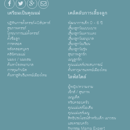
เตรียมเป็นคุณแม่
เคล็ดลับการเลี้ยงลูก
ปฏิทินการตั้งครรภ์40สัปดาห์
พัฒนาการเด็ก 0 - 6 ปี
สุขภาพครรภ์
เลี้ยงลูกวัยแบบเบาะ
โภชนาการแม่ตั้งครรภ์
เลี้ยงลูกวัยเตาะเเตะ
ตั้งชื่อลูก
เลี้ยงลูกวัยอนุบาล
การคลอด
เลี้ยงลูกวัยเรียน
หลังคลอดบุตร
เลี้ยงลูกวัยรุ่น
คลินิคนมแม่
สุขภาพลูกรัก
นมผง / นมผสม
เมนูลูกรัก
ค้นหาโรงพยาบาล
คุณแม่แชร์ประสบการณ์
การคุมกำเนิด
ค้นหากุมารแพทย์เมืองไทย
ค้นหาสูตินรีแพทย์เมืองไทย
ไลฟ์สไตล์
ผู้หญิง/ความงาม
เซ็กส์ / สุขภาพ
เมนูเด็ด
ทริปครอบครัว
คุณแม่แชร์ไอเดีย
คุณแม่แชร์เมนู
สิทธิประโยชน์สำหรับเด็ก เยาวชน
และครอบครัว
กิจกรรม Mama Expert