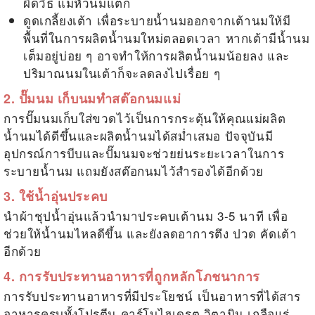
ผิดวิธี แม่หัวนมแตก
ดูดเกลี้ยงเต้า เพื่อระบายน้ำนมออกจากเต้านมให้มี
พื้นที่ในการผลิตน้ำนมใหม่ตลอดเวลา หากเต้ามีน้ำนม
เต็มอยู่บ่อย ๆ อาจทำให้การผลิตน้ำนมน้อยลง และ
ปริมาณนมในเต้าก็จะลดลงไปเรื่อย ๆ
2. ปั๊มนม เก็บนมทำสต๊อกนมแม่
การปั๊มนมเก็บใส่ขวดไว้เป็นการกระตุ้นให้คุณแม่ผลิต
น้ำนมได้ดีขึ้นและผลิตน้ำนมได้สม่ำเสมอ ปัจจุบันมี
อุปกรณ์การบีบและปั๊มนมจะช่วยย่นระยะเวลาในการ
ระบายน้ำนม แถมยังสต๊อกนมไว้สำรองได้อีกด้วย
3. ใช้น้ำอุ่นประคบ
นำผ้าชุปน้ำอุ่นแล้วนำมาประคบเต้านม 3-5 นาที เพื่อ
ช่วยให้น้ำนมไหลดีขึ้น และยังลดอาการตึง ปวด คัดเต้า
อีกด้วย
4. การรับประทานอาหารที่ถูกหลักโภชนาการ
การรับประทานอาหารที่มีประโยชน์ เป็นอาหารที่ได้สาร
อาหารครบทั้งโปรตีน คาร์โบไฮเดรต วิตามิน เกลือแร่